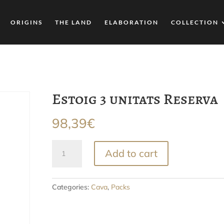
ORIGINS
THE LAND
ELABORATION
COLLECTION
Estoig 3 unitats Reserva
98,39
€
Estoig
Add to cart
3
unitats
Reserva
Categories:
Cava
,
Packs
quantity