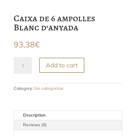
Caixa de 6 ampolles
Blanc d’anyada
93,38
€
Caixa
Add to cart
de
6
ampolles
Blanc
Category:
Sin categorizar
d'anyada
quantity
Description
Reviews (0)