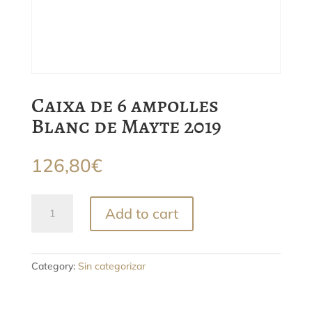
Caixa de 6 ampolles
Blanc de Mayte 2019
126,80
€
Caixa
Add to cart
de
6
ampolles
Blanc
Category:
Sin categorizar
de
Mayte