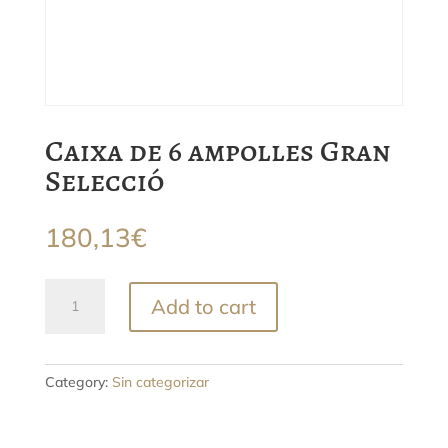
Caixa de 6 ampolles Gran
Selecció
180,13
€
Caixa
Add to cart
de
6
ampolles
Gran
Category:
Sin categorizar
Selecció
quantity