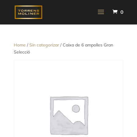
0
Home
/
Sin categorizar
/ Caixa de 6 ampolles Gran
Selecció