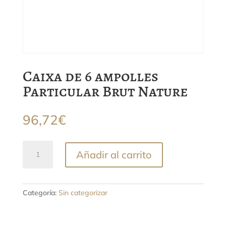
Caixa de 6 ampolles
Particular Brut Nature
96,72
€
Caixa
Añadir al carrito
de
6
ampolles
Particular
Categoría:
Sin categorizar
Brut
Nature