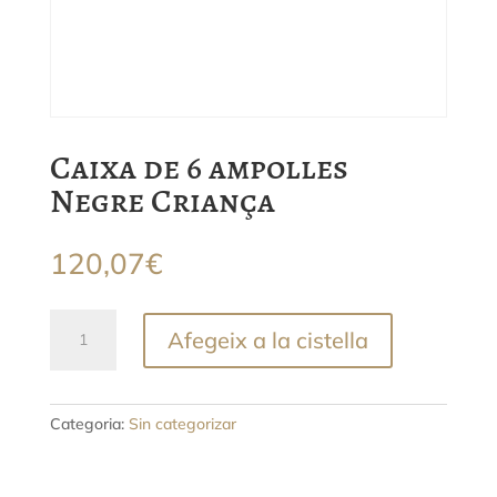
Caixa de 6 ampolles
Negre Criança
120,07
€
quantitat
Afegeix a la cistella
de
Caixa
de
6
Categoria:
Sin categorizar
ampolles
Negre