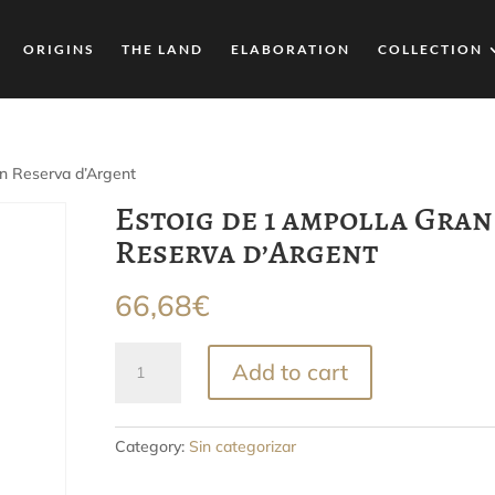
ORIGINS
THE LAND
ELABORATION
COLLECTION
an Reserva d’Argent
Estoig de 1 ampolla Gran
Reserva d’Argent
66,68
€
Estoig
Add to cart
de
1
ampolla
Category:
Sin categorizar
Gran
Reserva