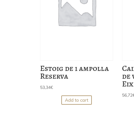
Estoig de 1 ampolla
Cai
Reserva
de 
Eix
53,34
€
56,72
Add to cart