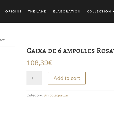
ORIGINS
THE LAND
ELABORATION
COLLECTION
sat
Caixa de 6 ampolles Rosa
108,39
€
Caixa
Add to cart
de
6
ampolles
Category:
Sin categorizar
Rosat
quantity