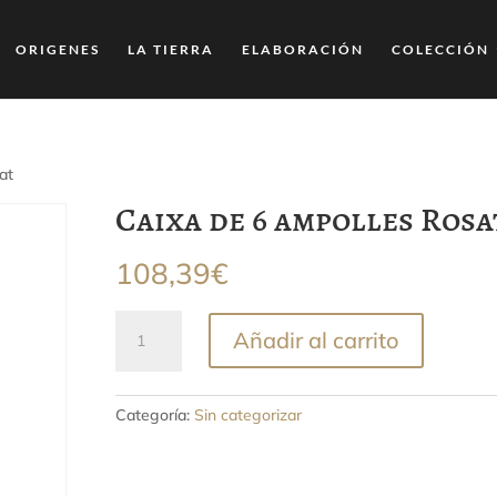
ORIGENES
LA TIERRA
ELABORACIÓN
COLECCIÓN
at
Caixa de 6 ampolles Rosa
108,39
€
Caixa
Añadir al carrito
de
6
ampolles
Categoría:
Sin categorizar
Rosat
cantidad