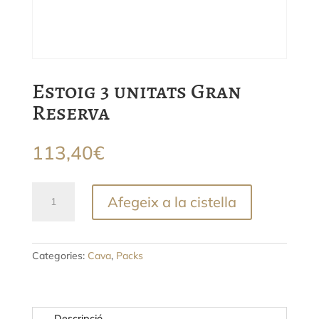
Estoig 3 unitats Gran
Reserva
113,40
€
quantitat
Afegeix a la cistella
de
Estoig
3
unitats
Categories:
Cava
,
Packs
Gran
Reserva
Descripció